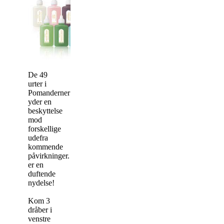
De 49
urter i
Pomanderner
yder en
beskyttelse
mod
forskellige
udefra
kommende
påvirkninger. De
er en
duftende
nydelse!
Kom 3
dråber i
venstre