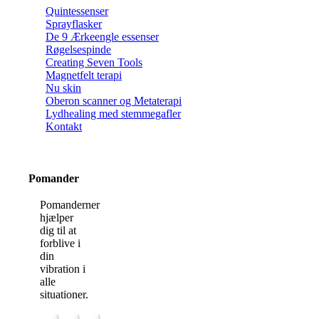
Quintessenser
Sprayflasker
De 9 Ærkeengle essenser
Røgelsespinde
Creating Seven Tools
Magnetfelt terapi
Nu skin
Oberon scanner og Metaterapi
Lydhealing med stemmegafler
Kontakt
Pomander
Pomanderner
hjælper
dig til at
forblive i
din
vibration i
alle
situationer.