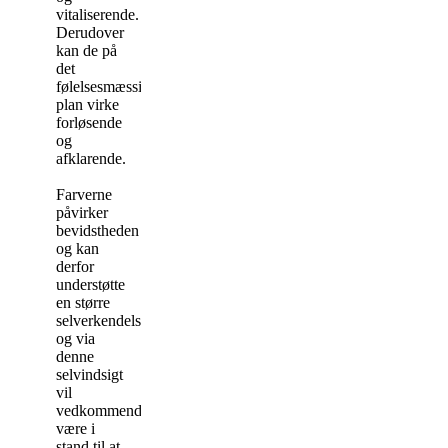
vitaliserende.
Derudover
kan de på
det
følelsesmæssige
plan virke
forløsende
og
afklarende.
Farverne
påvirker
bevidstheden
og kan
derfor
understøtte
en større
selverkendelse,
og via
denne
selvindsigt
vil
vedkommende
være i
stand til at