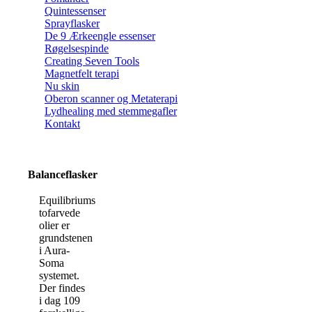
Quintessenser
Sprayflasker
De 9 Ærkeengle essenser
Røgelsespinde
Creating Seven Tools
Magnetfelt terapi
Nu skin
Oberon scanner og Metaterapi
Lydhealing med stemmegafler
Kontakt
Balanceflasker
Equilibriums
tofarvede
olier er
grundstenen
i Aura-
Soma
systemet.
Der findes
i dag 109