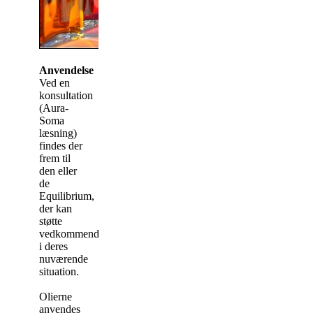
Anvendelse
Ved en
konsultation
(Aura-
Soma
læsning)
findes der
frem til
den eller
de
Equilibrium,
der kan
støtte
vedkommende
i deres
nuværende
situation.
Olierne
anvendes