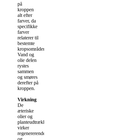
på
kroppen
alt efter
farver, da
specifikke
farver
relaterer til
bestemte
kropsområder.
Vand og
olie delen
rystes
sammen
og smøres
derefter på
kroppen.
Virkning
De
æteriske
olier og
planteudtrækkene
virker
regenererende
og