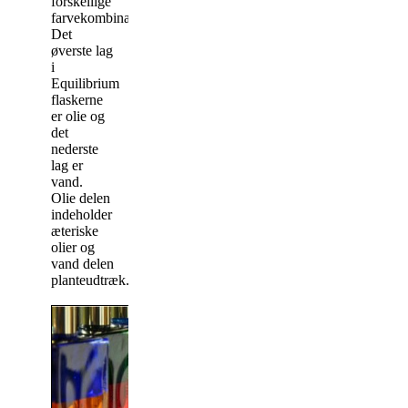
forskellige
farvekombinationer/flasker.
Det
øverste lag
i
Equilibrium
flaskerne
er olie og
det
nederste
lag er
vand.
Olie delen
indeholder
æteriske
olier og
vand delen
planteudtræk.