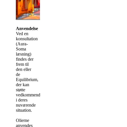
Anvendelse
Ved en
konsultation
(Aura-
Soma
læsning)
findes der
frem til
den eller
de
Equilibrium,
der kan
støtte
vedkommende
i deres
nuværende
situation.
Olierne
anvendes