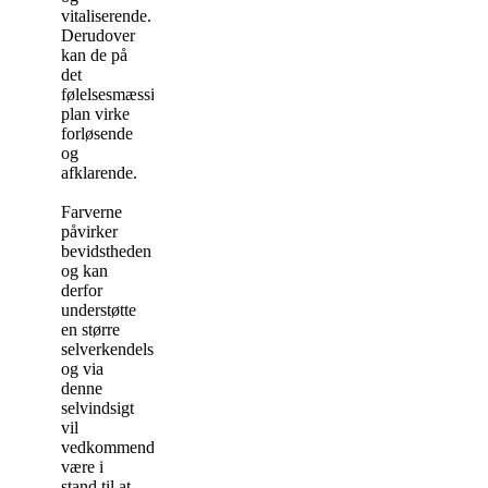
vitaliserende.
Derudover
kan de på
det
følelsesmæssige
plan virke
forløsende
og
afklarende.
Farverne
påvirker
bevidstheden
og kan
derfor
understøtte
en større
selverkendelse,
og via
denne
selvindsigt
vil
vedkommende
være i
stand til at