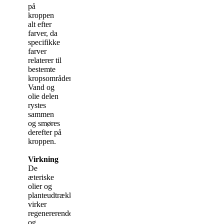
på
kroppen
alt efter
farver, da
specifikke
farver
relaterer til
bestemte
kropsområder.
Vand og
olie delen
rystes
sammen
og smøres
derefter på
kroppen.
Virkning
De
æteriske
olier og
planteudtrækkene
virker
regenererende
og