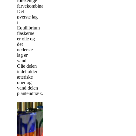
forskellige
farvekombinationer/flasker.
Det
øverste lag
i
Equilibrium
flaskerne
er olie og
det
nederste
lag er
vand.
Olie delen
indeholder
æteriske
olier og
vand delen
planteudtræk.