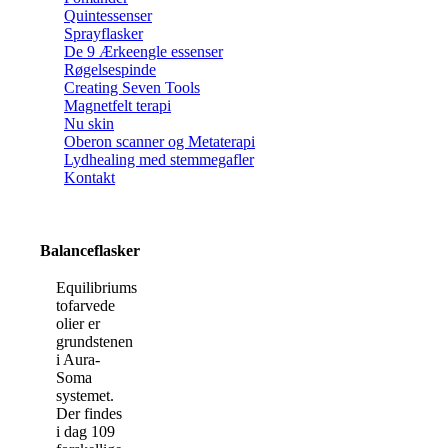
Quintessenser
Sprayflasker
De 9 Ærkeengle essenser
Røgelsespinde
Creating Seven Tools
Magnetfelt terapi
Nu skin
Oberon scanner og Metaterapi
Lydhealing med stemmegafler
Kontakt
Balanceflasker
Equilibriums
tofarvede
olier er
grundstenen
i Aura-
Soma
systemet.
Der findes
i dag 109