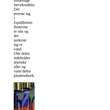
forskellige
farvekombinationer/flasker.
Det
øverste lag
i
Equilibrium
flaskerne
er olie og
det
nederste
lag er
vand.
Olie delen
indeholder
æteriske
olier og
vand delen
planteudtræk.