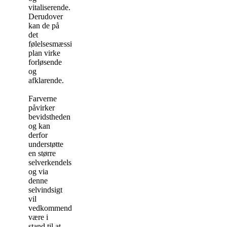
vitaliserende.
Derudover
kan de på
det
følelsesmæssige
plan virke
forløsende
og
afklarende.
Farverne
påvirker
bevidstheden
og kan
derfor
understøtte
en større
selverkendelse,
og via
denne
selvindsigt
vil
vedkommende
være i
stand til at