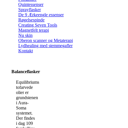
Quintessenser
Sprayflasker
De 9 Ærkeengle essenser
Røgelsespinde
Creating Seven Tools
Magnetfelt terapi
Nu skin
Oberon scanner og Metaterapi
Lydhealing med stemmegafler
Kontakt
Balanceflasker
Equilibriums
tofarvede
olier er
grundstenen
i Aura-
Soma
systemet.
Der findes
i dag 109