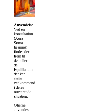
Anvendelse
Ved en
konsultation
(Aura-
Soma
læsning)
findes der
frem til
den eller
de
Equilibrium,
der kan
støtte
vedkommende
i deres
nuværende
situation.
Olierne
anvendes