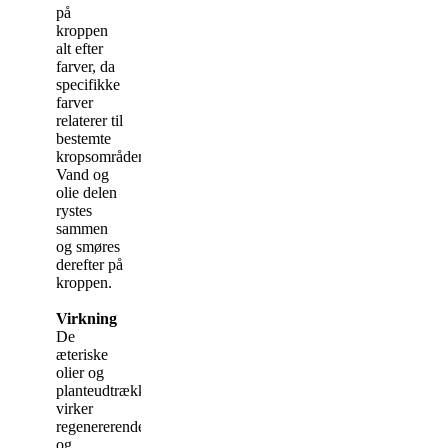
på
kroppen
alt efter
farver, da
specifikke
farver
relaterer til
bestemte
kropsområder.
Vand og
olie delen
rystes
sammen
og smøres
derefter på
kroppen.
Virkning
De
æteriske
olier og
planteudtrækkene
virker
regenererende
og