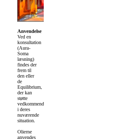
Anvendelse
Ved en
konsultation
(Aura-
Soma
læsning)
findes der
frem til
den eller
de
Equilibrium,
der kan
støtte
vedkommende
i deres
nuværende
situation.
Olierne
anvendes