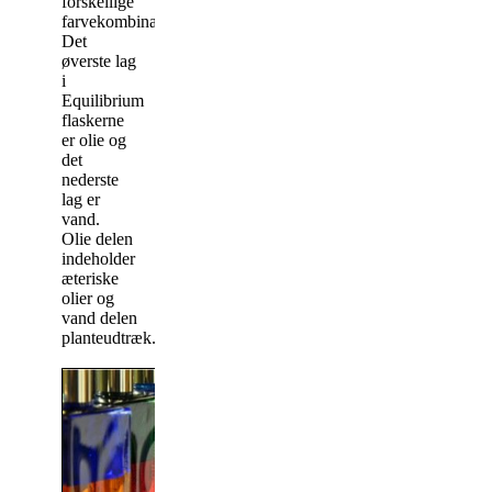
forskellige
farvekombinationer/flasker.
Det
øverste lag
i
Equilibrium
flaskerne
er olie og
det
nederste
lag er
vand.
Olie delen
indeholder
æteriske
olier og
vand delen
planteudtræk.