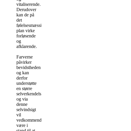
vitaliserende.
Derudover
kan de på
det
følelsesmæssige
plan virke
forløsende
og
afklarende.
Farverne
påvirker
bevidstheden
og kan
derfor
understøtte
en større
selverkendelse,
og via
denne
selvindsigt
vil
vedkommende
være i
stand til at