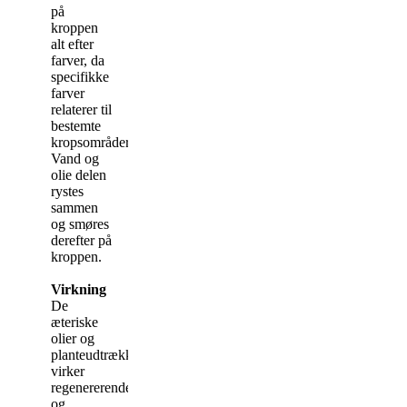
på
kroppen
alt efter
farver, da
specifikke
farver
relaterer til
bestemte
kropsområder.
Vand og
olie delen
rystes
sammen
og smøres
derefter på
kroppen.
Virkning
De
æteriske
olier og
planteudtrækkene
virker
regenererende
og