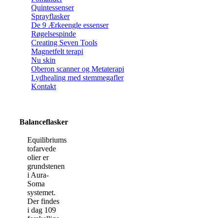
Quintessenser
Sprayflasker
De 9 Ærkeengle essenser
Røgelsespinde
Creating Seven Tools
Magnetfelt terapi
Nu skin
Oberon scanner og Metaterapi
Lydhealing med stemmegafler
Kontakt
Balanceflasker
Equilibriums
tofarvede
olier er
grundstenen
i Aura-
Soma
systemet.
Der findes
i dag 109